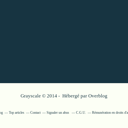
Grayscale © 2014 - Hébergé par
Overblog
log
Top articles
Contact
Signaler un abus
C.G.U.
Rémunération en droits d'a