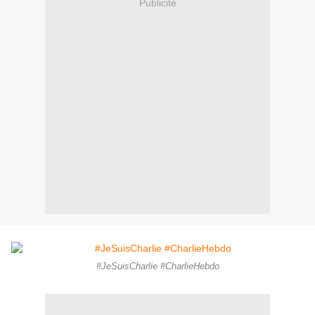
Publicité
#JeSuisCharlie #CharlieHebdo