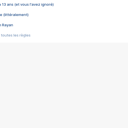
 a 13 ans (et vous l'avez ignoré)
e (littéralement)
im Rayan
 toutes les règles
s les jeux vidéo
us choquant de Rockstar ? - Le scandale BULLY
e plus moche de Steam
du RÊVE tourne au CAUCHEMAR
pendant 8 heures
it… à tort
umiliés par un jeu vidéo
ire - Final Fantasy 8
ti un empire - Age of Empires