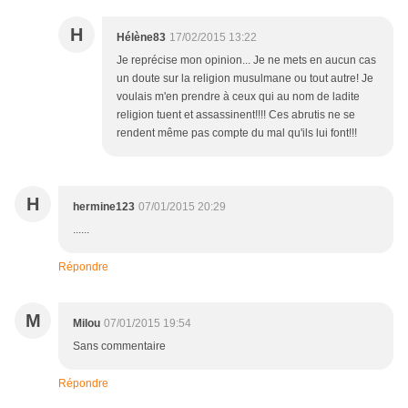
H
Hélène83
17/02/2015 13:22
Je reprécise mon opinion... Je ne mets en aucun cas
un doute sur la religion musulmane ou tout autre! Je
voulais m'en prendre à ceux qui au nom de ladite
religion tuent et assassinent!!!! Ces abrutis ne se
rendent même pas compte du mal qu'ils lui font!!!
H
hermine123
07/01/2015 20:29
......
Répondre
M
Milou
07/01/2015 19:54
Sans commentaire
Répondre